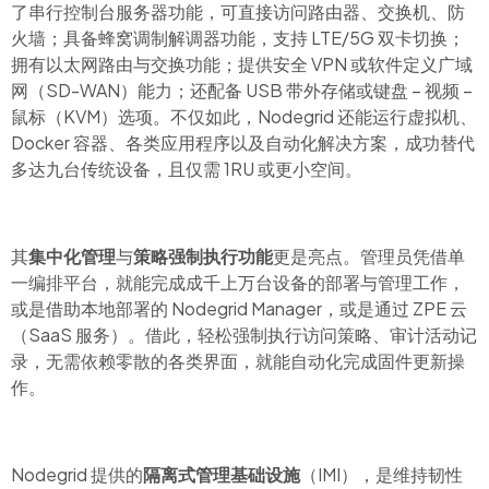
了串行控制台服务器功能，可直接访问路由器、交换机、防
火墙；具备蜂窝调制解调器功能，支持 LTE/5G 双卡切换；
拥有以太网路由与交换功能；提供安全
VPN
或软件定义广域
网（SD-WAN）能力；还配备
USB
带外存储或键盘 – 视频 –
鼠标
（KVM）选项。不仅如此，Nodegrid
还能运行虚拟机、
Docker 容器、各类应用程序以及自动化解决方案，成功替代
多达九台传统设备，且仅需
1RU
或更小空间。
其
集中化管理
与
策略强制执行功能
更是亮点。管理员凭借单
一编排平台，就能完成成千上万台设备的部署与管理工作，
或是借助本地部署的 Nodegrid Manager，或是通过 ZPE 云
（SaaS 服务）。借此，轻松强制执行访问策略、审计活动记
录，无需依赖零散的各类界面，就能自动化完成固件更新操
作。
Nodegrid
提供的
隔离式管理基础设施
（IMI
），是维持韧性