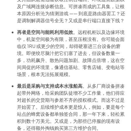
及广域网连接诊断信息。可拼凑而成的工具集，让根
本原因分析沦为猜测游戏 —— 到底是路由器罢工？还
是调制解调器信号全无？又或是串行端口直接下线？
再者是空间与能耗利用低效
。远程机柜以及边缘环境
中，机架空间极为有限，甚至压根没有。你可能会面
临仅 1RU 或更少的空间，却得硬塞进三台设备的窘
境。即便绞尽脑汁把它们塞了进去，但设备数量一
多，功耗飙升、散热问题加剧、故障点倍增，这在空
间局促的环境里，像通信基站、零售店铺、变电站等
场景，根本无法拓展规模。
最后是采购与支持成本水涨船高
。从多厂商设备拼凑
起带外网络，给采购团队徒增不少工作量，他们得应
对超长的交货期与参差不齐的授权模式。而这不过是
开始罢了。后续维护成本更是惊人，例如，要是每个
站点的蜂窝设备都单独签合同，那一年下来，轻松累
积到数十万美元。又或是，为那些已停服的现有设
备，还得额外掏钱购买第三方维护合同。