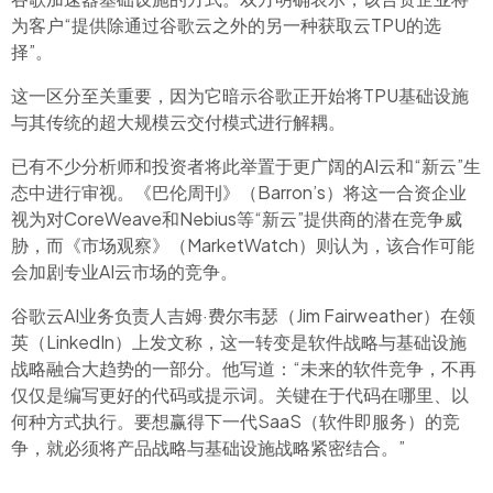
为客户“提供除通过谷歌云之外的另一种获取云TPU的选
择”。
这一区分至关重要，因为它暗示谷歌正开始将TPU基础设施
与其传统的超大规模云交付模式进行解耦。
已有不少分析师和投资者将此举置于更广阔的AI云和“新云”生
态中进行审视。《巴伦周刊》（Barron’s）将这一合资企业
视为对CoreWeave和Nebius等“新云”提供商的潜在竞争威
胁，而《市场观察》（MarketWatch）则认为，该合作可能
会加剧专业AI云市场的竞争。
谷歌云AI业务负责人吉姆·费尔韦瑟（Jim Fairweather）在领
英（LinkedIn）上发文称，这一转变是软件战略与基础设施
战略融合大趋势的一部分。他写道：“未来的软件竞争，不再
仅仅是编写更好的代码或提示词。关键在于代码在哪里、以
何种方式执行。要想赢得下一代SaaS（软件即服务）的竞
争，就必须将产品战略与基础设施战略紧密结合。”