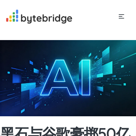
黑石与谷歌豪掷50亿