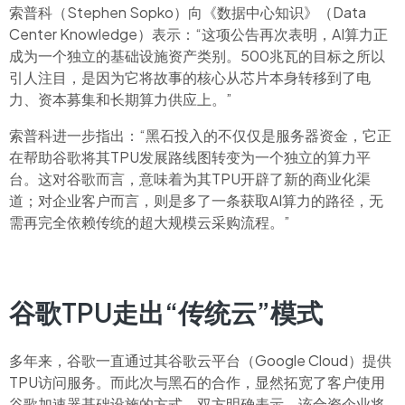
索普科（Stephen Sopko）向《数据中心知识》（Data
Center Knowledge）表示：“这项公告再次表明，AI算力正
成为一个独立的基础设施资产类别。500兆瓦的目标之所以
引人注目，是因为它将故事的核心从芯片本身转移到了电
力、资本募集和长期算力供应上。”
索普科进一步指出：“黑石投入的不仅仅是服务器资金，它正
在帮助谷歌将其TPU发展路线图转变为一个独立的算力平
台。这对谷歌而言，意味着为其TPU开辟了新的商业化渠
道；对企业客户而言，则是多了一条获取AI算力的路径，无
需再完全依赖传统的超大规模云采购流程。”
谷歌TPU走出“传统云”模式
多年来，谷歌一直通过其谷歌云平台（Google Cloud）提供
TPU访问服务。而此次与黑石的合作，显然拓宽了客户使用
谷歌加速器基础设施的方式。双方明确表示，该合资企业将