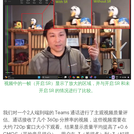
视频中的一帧（开启 SR）显示了放大的区域，并与开启 SR 和未
开启 SR 的情况进行了比较。
我们对一个2人端到端的
Teams
通话进行了主观视频质量评
估。通话接收了几个
360p
分辨率的视频，这些视频需要在
大约
720p
窗口大小下观看。结果显示质量平均提高了+0.6
CMOS（平均意见得分
），用户在-3（差得多）到+3（好得