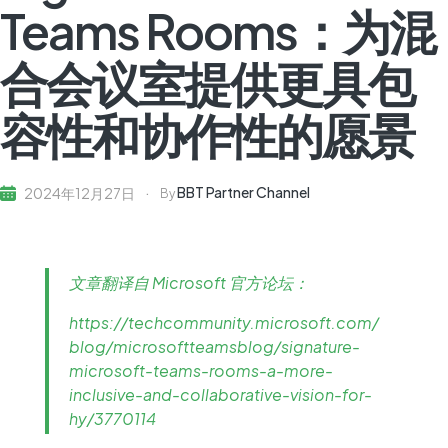
Teams Rooms：为混
合会议室提供更具包
容性和协作性的愿景
BBT Partner Channel
2024年12月27日
By
文章翻译自 Microsoft 官方论坛：
https://techcommunity.microsoft.com/
blog/microsoftteamsblog/signature-
microsoft-teams-rooms-a-more-
inclusive-and-collaborative-vision-for-
hy/3770114