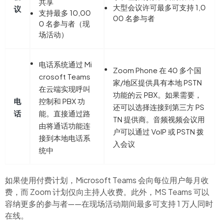
共享
大型会议许可最多可支持 1,0
议
支持最多 10,00
00 名参与者
0 名参与者（现
场活动）
电话系统通过 Mi
Zoom Phone
在 40
多个国
crosoft Teams
家/地区提供具有本地 PSTN
在云端实现呼叫
功能的云 PBX。如果需要，
电
控制和 PBX 功
还可以选择连接到第三方 PS
话
能。直接通过路
TN 提供商。音频视频会议用
由将通话功能连
户可以通过 VolP 或 PSTN 拨
接到本地电话系
入会议
统中
如果使用付费计划，Microsoft Teams 会向每位用户每月收
费，而 Zoom 计划仅向主持人收费。此外，MS Teams 可以
容纳更多的参与者——在现场活动期间最多可支持 1 万人同时
在线。