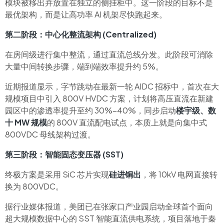
模块被移出并放置在独立的侧挂柜中。这一阶段的目标不是
最优架构，而是让高功率 AI 机架尽快跑起来。
第二阶段：中心化整流架构 (Centralized)
在房间级进行集中整流，通过直流总线分发。此阶段可消除
大量中间转换步骤，端到端效率提升约 5%。
近期报道显示，字节跳动在最新一轮 AIDC 招标中，首次在大
规模项目中引入 800V HVDC 方案，计划将高压直流在新建
园区中的渗透率提升至约 30%–40%，同步启动
楼宇级、数
十 MW 规模
的 800V 直流配电试点，本质上就是向集中式
800VDC 母线架构过渡。
第三阶段：智能固态变压器 (SST)
终极方案是采用 SiC 芯片实现
硅进铜出
，将 10kV 电网直接转
换为 800VDC。
据行业媒体报道，美团已在张家口产业园启动全球首个面向
超大规模数据中心的 SST 智能直流供电系统，项目落地于秦