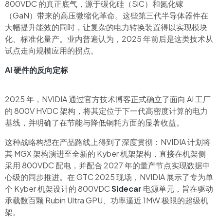
800VDC 的真正底气，源于碳化硅（SiC）和氮化镓
（GaN）带来的高压微缩化革命。这些第三代半导体器件在
大幅提升能效的同时，让复杂的电力转换装置得以实现模块
化、标准化量产。业内普遍认为，2025 年前后是这类技术从
试点走向规模应用的拐点。
AI 硬件的反向定标
2025 年，NVIDIA 通过官方技术博客正式确立了面向 AI 工厂
的 800V HVDC 架构，将其定位于下一代高密度计算的电力
基线，并明确了在节能与降低铜耗方面的显著收益。
这种战略构想在产品路线上得到了深度贯彻：NVIDIA 计划将
其 MGX 架构演进至全新的 Kyber 机架架构，直接在机架侧
采用 800VDC 配电，并配合 2027 年的量产节点实现数据中
心级的同步推进。在 GTC 2025 现场，NVIDIA 展示了专为单
个 Kyber 机架设计的 800VDC
Sidecar
电源单元，旨在驱动
承载数百颗 Rubin Ultra GPU、功率逼近 1MW 极限的超级机
架。