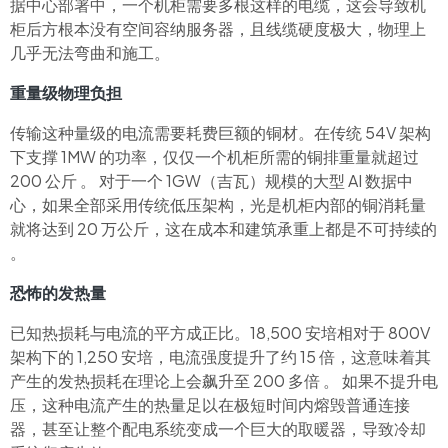
据中心部署中，一个机柜需要多根这样的电缆，这会导致机
柜后方根本没有空间容纳服务器，且线缆硬度极大，物理上
几乎无法弯曲和施工。
重量级物理负担
传输这种量级的电流需要耗费巨额的铜材。在传统 54V 架构
下支撑 1MW 的功率，仅仅一个机柜所需的铜排重量就超过
200 公斤 。 对于一个 1GW（吉瓦）规模的大型 AI 数据中
心，如果全部采用传统低压架构，光是机柜内部的铜消耗量
就将达到 20 万公斤，这在成本和建筑承重上都是不可持续的
。
恐怖的发热量
已知热损耗与电流的平方成正比。18,500 安培相对于 800V
架构下的 1,250 安培，电流强度提升了约 15 倍，这意味着其
产生的发热损耗在理论上会飙升至 200 多倍 。 如果不提升电
压，这种电流产生的热量足以在极短时间内熔毁普通连接
器，甚至让整个配电系统变成一个巨大的取暖器，导致冷却