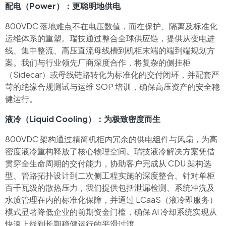
配电（Power）：更聪明地供电
800VDC 落地难点不在电压数值，而在保护、隔离及标准化
运维体系的重塑。瑞技通过整合全球供应链，提供从变电进
线、集中整流、高压直流母线槽到机柜末端的端到端规划方
案。我们与行业领先厂商深度合作，将复杂的侧挂柜
（Sidecar）或母线链路转化为标准化的交付闭环，并配套严
苛的绝缘合规测试与运维 SOP 培训，确保高压资产的安全稳
健运行。
液冷（Liquid Cooling）：为极致密度而生
800VDC 架构通过精简机柜内冗余的供电组件与风扇，为高
密度液冷重构释放了核心物理空间。瑞技液冷解决方案凭借
贯穿全生命周期的交付能力，协助客户完成从 CDU 架构选
型、管路拓扑设计到二次侧工程实施的深度整合。针对单柜
百千瓦级的散热压力，我们提供包括泄漏检测、系统冲洗及
水质管理在内的标准化保障，并通过 LCaaS（液冷即服务）
模式显著降低企业的前期资金门槛，确保 AI 冷却系统实现从
快速上线到长期稳健运行的平滑过渡。