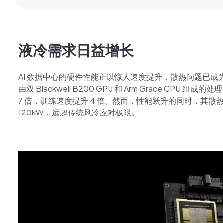
液冷需求日益增长
AI 数据中心的硬件性能正以惊人速度提升，散热问题已成为行业
由双 Blackwell B200 GPU 和 Arm Grace CPU 组
7 倍，训练速度提升 4 倍。然而，性能跃升的同时，其散热需
120kW，远超传统风冷应对极限。